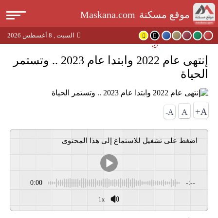
القا
موقع مسكنة
Maskana.com
السبت , 8 أغسطس 2026
بحث
🌙
إنتهى عام 2022 وابتدا عام 2023 .. وتستمر
عن
الحياة
A+
A
A-
اضغط على تشغيل للاستماع إلى هذا المحتوى
0:00
-:--
1x