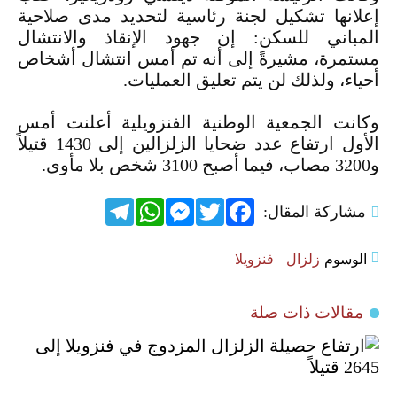
إعلانها تشكيل لجنة رئاسية لتحديد مدى صلاحية
المباني للسكن: إن جهود ‏الإنقاذ والانتشال
مستمرة، مشيرةً إلى أنه تم أمس انتشال أشخاص
أحياء، ولذلك لن يتم تعليق العمليات.‏
وكانت الجمعية الوطنية الفنزويلية أعلنت أمس
الأول ارتفاع عدد ضحايا الزلزالين إلى 1430 قتيلاً
و3200 مصاب، فيما ‏أصبح 3100 شخص بلا مأوى.‏
Telegram
WhatsApp
Messenger
Twitter
Facebook
مشاركة المقال:
الوسوم
زلزال
فنزويلا
مقالات ذات صلة