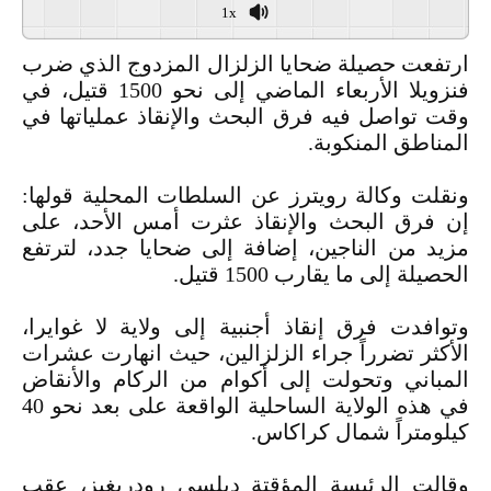
1x
ارتفعت حصيلة ضحايا الزلزال المزدوج الذي ضرب
فنزويلا الأربعاء الماضي إلى نحو 1500 قتيل، في
وقت تواصل فيه ‏فرق البحث والإنقاذ عملياتها في
المناطق المنكوبة.‏
ونقلت وكالة رويترز عن السلطات المحلية قولها:
إن فرق البحث والإنقاذ عثرت أمس الأحد، على
مزيد من الناجين، إضافة ‏إلى ضحايا جدد، لترتفع
الحصيلة إلى ما يقارب 1500 قتيل.‏
وتوافدت فرق إنقاذ أجنبية إلى ولاية لا غوايرا،
الأكثر تضرراً جراء الزلزالين، حيث انهارت عشرات
المباني وتحولت إلى ‏أكوام من الركام والأنقاض
في هذه الولاية الساحلية الواقعة على بعد نحو 40
كيلومتراً شمال كراكاس.‏
وقالت الرئيسة المؤقتة ديلسي رودريغيز، عقب