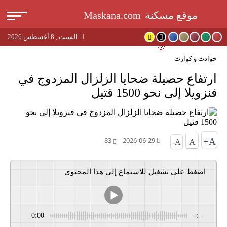
القا
موقع مسكنة
Maskana.com
السبت , 8 أغسطس 2026
بحث
🌙
حوادث و كوارث
عن
ارتفاع حصيلة ضحايا الزلزال المزدوج في
فنزويلا إلى نحو 1500 قتيل
83
2026-06-29
A+
A
A-
اضغط على تشغيل للاستماع إلى هذا المحتوى
0:00
-:--