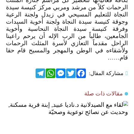
بكافة فعالياتها لتحضير كل مراسم جنازة المثلث
الرحمات كلاً من مرشد ومربي مركز كنيسة سيدة
النجاة للتعليم المسيحي في زيدل ولجنة الرعية
وجوقة كنيسة سيدة النجاة ولجنة أخوية السيدات
وفرقة كنيسة سيدة النجاة النحاسية وأخوية
الجامعين، طالباً من الرب الإله أن يرحم راعينا
الراحل مقدماً التعازي لأسرة المثلث الرحمات
ولأشقاءه في الوطن والمهجر والمسيح قام حقا
قام……
Telegram
WhatsApp
Messenger
Twitter
Facebook
مشاركة المقال:
مقالات ذات صلة