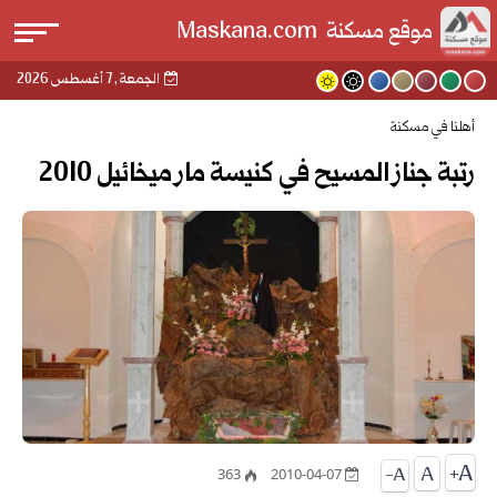
القا
موقع مسكنة
Maskana.com
الجمعة , 7 أغسطس 2026
بحث
أهلنا في مسكنة
عن
رتبة جناز المسيح في كنيسة مار ميخائيل 2010
A+
363
2010-04-07
A-
A